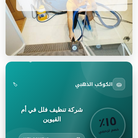
🧽
الكوكب الذهبي
🏷️
شركة تنظيف فلل في أم
٥
٪
١
القيوين
خصم ترحيبي