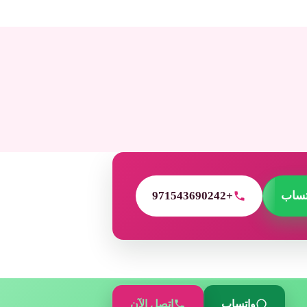
تساب
+971543690242
واتساب
اتصل الآن