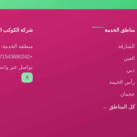
مناطق الخدمة
شركة الكوكب ا
الشارقة
منطقة الخدمة: ا
+971543690242
العين
تواصل عبر وات
دبي
X
رأس الخيمة
عجمان
كل المناطق ←