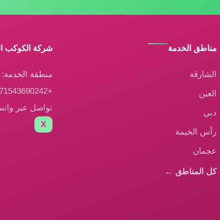
مناطق الخدمة
شركة الكوكب ا
الشارقة
منطقة الخدمة: ا
+971543690242
العين
تواصل عبر وات
دبي
X
رأس الخيمة
عجمان
كل المناطق ←