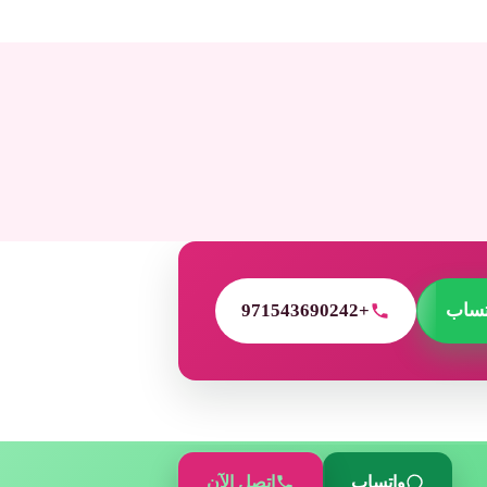
تساب
+971543690242
واتساب
اتصل الآن