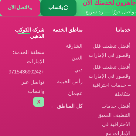
جاهزون لخدمتك الآن
واتساب
اتصل الآن
تواصل فورًا — رد سريع.
خدماتنا
مناطق الخدمة
شركة الكوكب
الذهبي
أفضل تنظيف فلل
الشارقة
منطقة الخدمة:
وقصور في الإمارات
العين
الإمارات
أفضل تنظيف فلل
دبي
+971543690242
وقصور في الإمارات
رأس الخيمة
تواصل عبر
– خدمات احترافية
واتساب
عجمان
متكاملة
X
أفضل خدمات
كل المناطق ←
التنظيف العميق
الاحترافية في
الإمارات مع