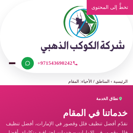
تخطَّ إلى المحتوى
+971543690242
الرئيسية
›
المناطق / الأحياء: المقام
نطاق الخدمة
خدماتنا في المقام
نقدّم أفضل تنظيف فلل وقصور في الإمارات، أفضل تنظيف
فلل وقصور في الإمارات – خدمات احترافية متكاملة، أفضل