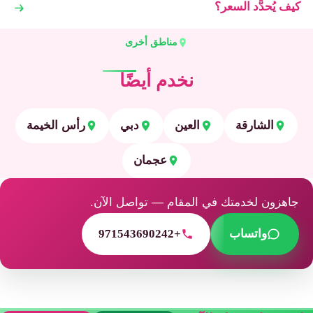
كيف يُحدَّد السعر؟
مناطق أخرى
نخدم أيضًا
الشارقة
العين
دبي
رأس الخيمة
عجمان
جاهزون لخدمتك في المقام — تواصل الآن.
واتساب
+971543690242