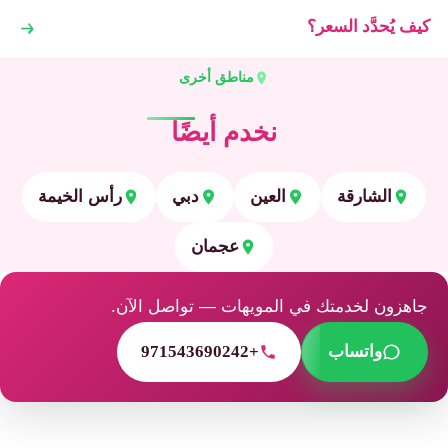
كيف يُحدَّد السعر؟
مناطق أخرى
نخدم أيضًا
الشارقة
العين
دبي
رأس الخيمة
عجمان
جاهزون لخدمتك في المويهات — تواصل الآن.
واتساب
+971543690242