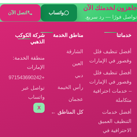
جاهزون لخدمتك الآن
واتساب
اتصل الآن
تواصل فورًا — رد سريع.
خدماتنا
مناطق الخدمة
شركة الكوكب
الذهبي
أفضل تنظيف فلل
الشارقة
منطقة الخدمة:
وقصور في الإمارات
العين
الإمارات
أفضل تنظيف فلل
دبي
+971543690242
وقصور في الإمارات
رأس الخيمة
تواصل عبر
– خدمات احترافية
واتساب
عجمان
متكاملة
X
أفضل خدمات
كل المناطق ←
التنظيف العميق
الاحترافية في