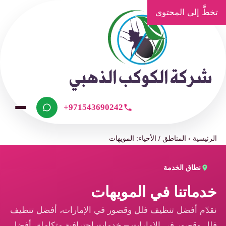
تخطَّ إلى المحتوى
+971543690242
الرئيسية
›
المناطق / الأحياء: المويهات
نطاق الخدمة
خدماتنا في المويهات
نقدّم أفضل تنظيف فلل وقصور في الإمارات، أفضل تنظيف
فلل وقصور في الإمارات – خدمات احترافية متكاملة، أفضل