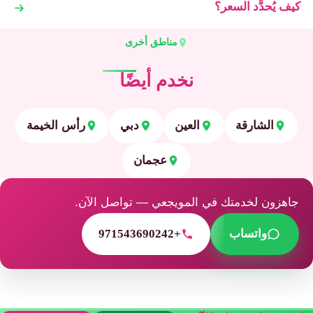
كيف يُحدَّد السعر؟
مناطق أخرى
نخدم أيضًا
الشارقة
العين
دبي
رأس الخيمة
عجمان
جاهزون لخدمتك في المويجعي — تواصل الآن.
واتساب
+971543690242