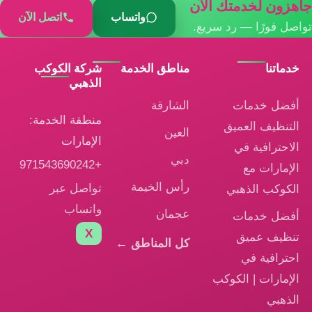
جاهزون لخدمتك الآن
واتساب
اتصل الآن
تواصل فورًا — رد سريع.
خدماتنا
مناطق الخدمة
شركة الكوكب
الذهبي
أفضل خدمات
الشارقة
منطقة الخدمة:
التنظيف العميق
العين
الإمارات
الاحترافية في
دبي
+971543690242
الإمارات مع
رأس الخيمة
تواصل عبر
الكوكب الذهبي
واتساب
عجمان
أفضل خدمات
X
تنظيف عميق
كل المناطق ←
احترافية في
الإمارات | الكوكب
الذهبي