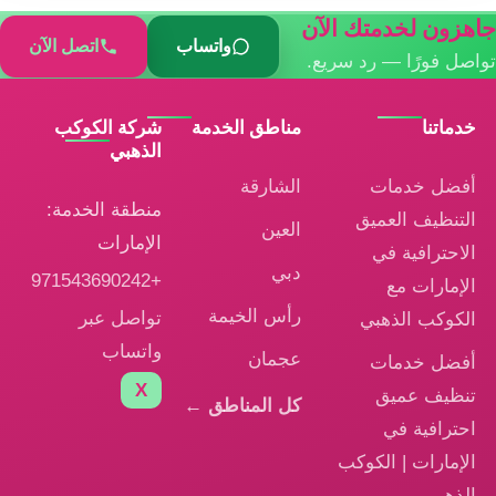
جاهزون لخدمتك الآن
واتساب
اتصل الآن
تواصل فورًا — رد سريع.
خدماتنا
مناطق الخدمة
شركة الكوكب
الذهبي
أفضل خدمات
الشارقة
منطقة الخدمة:
التنظيف العميق
العين
الإمارات
الاحترافية في
دبي
+971543690242
الإمارات مع
رأس الخيمة
تواصل عبر
الكوكب الذهبي
واتساب
عجمان
أفضل خدمات
X
تنظيف عميق
كل المناطق ←
احترافية في
الإمارات | الكوكب
الذهبي