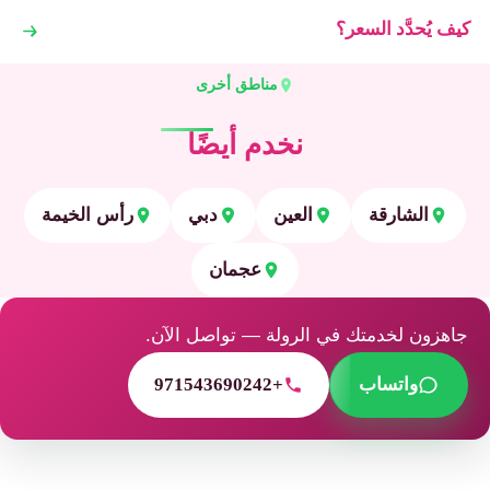
كيف يُحدَّد السعر؟
مناطق أخرى
نخدم أيضًا
الشارقة
العين
دبي
رأس الخيمة
عجمان
جاهزون لخدمتك في الرولة — تواصل الآن.
واتساب
+971543690242