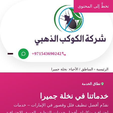
تخطَّ إلى المحتوى
+971543690242
الرئيسية
›
المناطق / الأحياء: نخلة جميرا
نطاق الخدمة
خدماتنا في نخلة جميرا
نقدّم أفضل تنظيف فلل وقصور في الإمارات – خدمات
احترافية متكاملة، أفضل خدمات التنظيف العميق الاحترافية