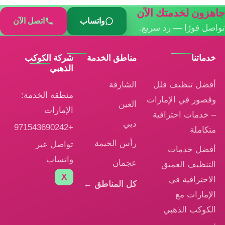
جاهزون لخدمتك الآن
واتساب
اتصل الآن
تواصل فورًا — رد سريع.
خدماتنا
مناطق الخدمة
شركة الكوكب
الذهبي
أفضل تنظيف فلل
الشارقة
منطقة الخدمة:
وقصور في الإمارات
العين
الإمارات
– خدمات احترافية
دبي
+971543690242
متكاملة
رأس الخيمة
تواصل عبر
أفضل خدمات
واتساب
عجمان
التنظيف العميق
X
الاحترافية في
كل المناطق ←
الإمارات مع
الكوكب الذهبي