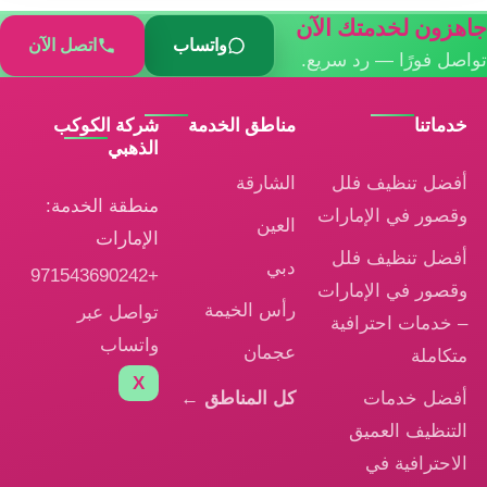
جاهزون لخدمتك الآن
واتساب
اتصل الآن
تواصل فورًا — رد سريع.
خدماتنا
مناطق الخدمة
شركة الكوكب
الذهبي
أفضل تنظيف فلل
الشارقة
منطقة الخدمة:
وقصور في الإمارات
العين
الإمارات
أفضل تنظيف فلل
دبي
+971543690242
وقصور في الإمارات
رأس الخيمة
تواصل عبر
– خدمات احترافية
واتساب
عجمان
متكاملة
X
أفضل خدمات
كل المناطق ←
التنظيف العميق
الاحترافية في