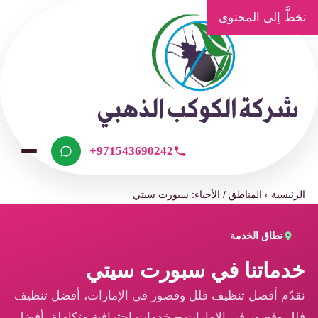
تخطَّ إلى المحتوى
+971543690242
الرئيسية
›
المناطق / الأحياء: سبورت سيتي
نطاق الخدمة
خدماتنا في سبورت سيتي
نقدّم أفضل تنظيف فلل وقصور في الإمارات، أفضل تنظيف
فلل وقصور في الإمارات – خدمات احترافية متكاملة، أفضل