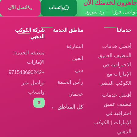
جاهزون لخدمتك الآن
واتساب
اتصل الآن
تواصل فورًا — رد سريع.
خدماتنا
مناطق الخدمة
شركة الكوكب
الذهبي
أفضل خدمات
الشارقة
منطقة الخدمة:
التنظيف العميق
العين
الإمارات
الاحترافية في
دبي
+971543690242
الإمارات مع
رأس الخيمة
تواصل عبر
الكوكب الذهبي
واتساب
عجمان
أفضل خدمات
X
تنظيف عميق
كل المناطق ←
احترافية في
الإمارات | الكوكب
الذهبي