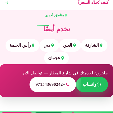
كيف يُحدَّد السعر؟
مناطق أخرى
نخدم أيضًا
الشارقة
العين
دبي
رأس الخيمة
عجمان
جاهزون لخدمتك في شارع المطار — تواصل الآن.
واتساب
+971543690242