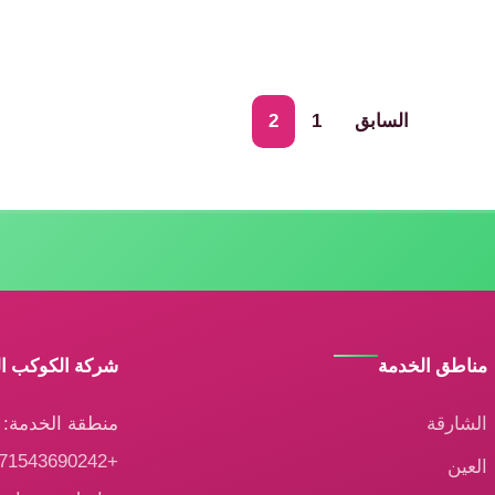
السابق
1
2
مناطق الخدمة
شركة الكوكب ا
الشارقة
منطقة الخدمة: ا
+971543690242
العين