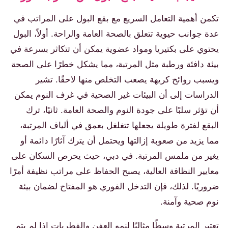
تكمن أهمية التعامل السريع مع بقع البول على المراتب في
عدة جوانب حيوية تتعلق بالصحة العامة والراحة. أولاً، البول
يحتوي على بكتيريا ومواد عضوية يمكن أن تتكاثر بسرعة في
بيئة دافئة ورطبة مثل المرتبة، مما يشكل خطرًا على الصحة
ويسبب روائح كريهة يصعب التخلص منها لاحقًا. تشير
الدراسات إلى أن البيئات غير الصحية في غرف النوم يمكن
أن تؤثر سلبًا على جودة النوم والصحة العامة. ثانيًا، ترك
البقع لفترة طويلة يجعلها تتغلغل بعمق في ألياف المرتبة،
مما يزيد من صعوبة إزالتها ويحتمل أن يترك آثارًا دائمة أو
يغير من ملمس المرتبة. في دبي، حيث يحرص السكان على
معايير النظافة العالية، يصبح الحفاظ على مراتب نظيفة أمرًا
ضروريًا. لذلك، فإن التدخل الفوري هو المفتاح لضمان بيئة
نوم صحية وآمنة.
تعتبر المرتبة وسطًا مثاليًا لنمو العفن والفطريات إذا لم يتم