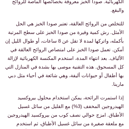
الكهربائية. صودا الخبز معروفة بخصائصها الماصة للروائح
والبقع.
للتخلص من الروائح العالقة، تعتبر صودا الخبز هي الحل
الأمثل. رش كمية وفيرة من صودا الخبز على سطح المرتبة
بأكمله، واتركها لمدة لا تقل عن 8 ساعات، أو طوال الليل إن
أمكن. تعمل صودا الخبز على امتصاص الروائح العالقة في
الألياف. بعد انتهاء المدة، استخدم المكنسة الكهربائية لإزالة
كل المسحوق. هذه التقنية موصى بها بشدة في المنازل التي
بها أطفال أو حيوانات أليفة، وهي شائعة في أحياء مثل دبي
مارينا.
إذا استمرت الرائحة، يمكن استخدام محلول بيروكسيد
الهيدروجين المخفف (3%) مع القليل من سائل غسيل
الأطباق. امزج حوالي نصف كوب من بيروكسيد الهيدروجين
مع ملعقة صغيرة من سائل غسيل الأطباق، ثم استخدم