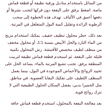
من السائل باستخدام مناديل ورقية نظيفة أو قطعة قماش
ماصة. اضغط برفق على البقعة دون فركها لتجنب نشرها أو
دفعها أعمق في الألياف. تهدف هذه الخطوة إلى سحب
الرطوبة الزائدة وتقليل كمية البول المتغلغل في المرتبة.
بعد ذلك، حضّر محلول تنظيف خفيف. يمكنك استخدام مزيج
من الماء البارد والخل الأبيض بنسبة 1:1، أو محلول مخفف
من منظف لطيف مخصص للأقمشة. رش المحلول بكمية
قليلة على البقعة، ثم استخدم قطعة قماش نظيفة لتربيت
المنطقة برفق. تجنب تشبع المرتبة بالماء. يساعد الخل على
تحييد الروائح والأحماض الموجودة في البول، بينما يعمل
المنظف اللطيف على تفكيك البقايا العضوية. في مناطق
مثل الجميرا بدبي، يفضل السكان الحلول الطبيعية التي لا
تترك روائح قوية.
بعد معالجة البقعة بالمحلول، استخدم قطعة قماش جافة