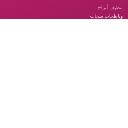
تنظيف أبراج
وناطحات سحاب
في الإمارات
تنظيف السجاد —
خدمة احترافية
موثوقة في
الإمارات
تنظيف الكنب –
الخدمة الموثوقة
من الكوكب الذهبي
© 2026 شركة الكوكب الذهبي — جميع الحقوق محفوظة.