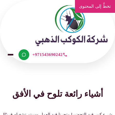
تخطَّ إلى المحتوى
+971543690242
أشياء رائعة تلوح في الأفق
شيء كبير قيد التحضير! متجرنا قيد العمل وسيتم تشغيله قريبًا!