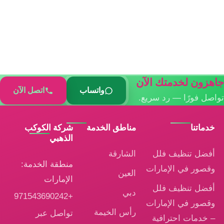
جاهزون لخدمتك الآن
واتساب
اتصل الآن
تواصل فورًا — رد سريع.
خدماتنا
مناطق الخدمة
شركة الكوكب
الذهبي
أفضل تنظيف فلل
الشارقة
منطقة الخدمة:
وقصور في الإمارات
العين
الإمارات
أفضل تنظيف فلل
دبي
+971543690242
وقصور في الإمارات
رأس الخيمة
تواصل عبر
– خدمات احترافية