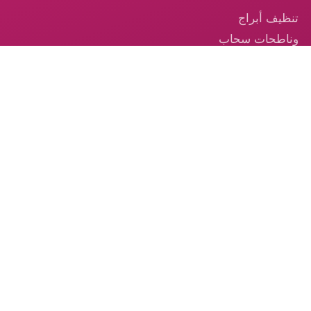
تنظيف أبراج
وناطحات سحاب
في الإمارات
تنظيف السجاد —
خدمة احترافية
موثوقة في
الإمارات
تنظيف الكنب –
الخدمة الموثوقة
من الكوكب الذهبي
© 2026 شركة الكوكب الذهبي — جميع الحقوق محفوظة.