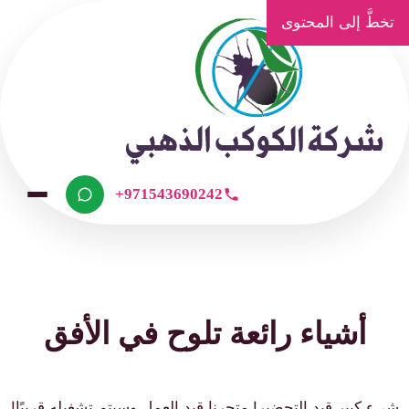
تخطَّ إلى المحتوى
+971543690242
أشياء رائعة تلوح في الأفق
شيء كبير قيد التحضير! متجرنا قيد العمل وسيتم تشغيله قريبًا!