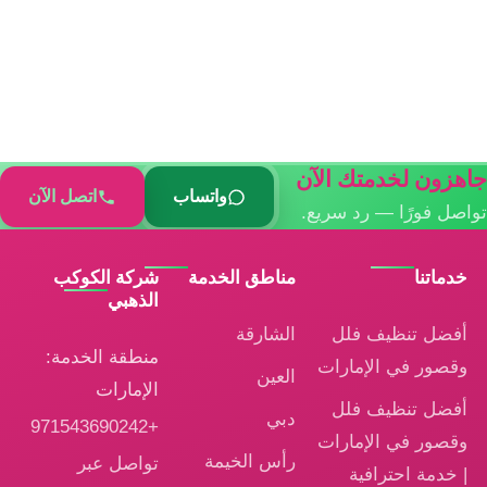
جاهزون لخدمتك الآن
واتساب
اتصل الآن
تواصل فورًا — رد سريع.
خدماتنا
مناطق الخدمة
شركة الكوكب
الذهبي
أفضل تنظيف فلل
الشارقة
منطقة الخدمة:
وقصور في الإمارات
العين
الإمارات
أفضل تنظيف فلل
دبي
+971543690242
وقصور في الإمارات
رأس الخيمة
تواصل عبر
| خدمة احترافية