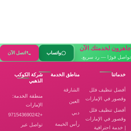
جاهزون لخدمتك الآن
واتساب
اتصل الآن
تواصل فورًا — رد سريع.
خدماتنا
مناطق الخدمة
شركة الكوكب
الذهبي
أفضل تنظيف فلل
الشارقة
منطقة الخدمة:
وقصور في الإمارات
العين
الإمارات
أفضل تنظيف فلل
دبي
+971543690242
وقصور في الإمارات
رأس الخيمة
تواصل عبر
| خدمة احترافية