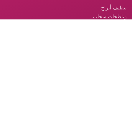
تنظيف أبراج
وناطحات سحاب
في الإمارات
تنظيف السجاد —
خدمة احترافية
موثوقة في
الإمارات
تنظيف الكنب –
الخدمة الموثوقة
من الكوكب الذهبي
© 2026 شركة الكوكب الذهبي — جميع الحقوق محفوظة.