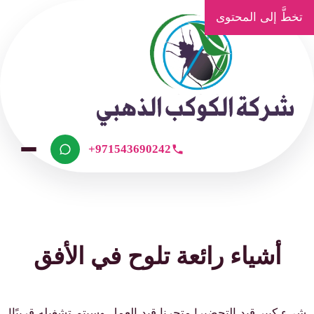
تخطَّ إلى المحتوى
+971543690242
أشياء رائعة تلوح في الأفق
شيء كبير قيد التحضير! متجرنا قيد العمل وسيتم تشغيله قريبًا!