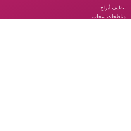
تنظيف أبراج
وناطحات سحاب
في الإمارات
تنظيف السجاد —
خدمة احترافية
موثوقة في
الإمارات
تنظيف الكنب –
الخدمة الموثوقة
من الكوكب الذهبي
© 2026 شركة الكوكب الذهبي — جميع الحقوق محفوظة.