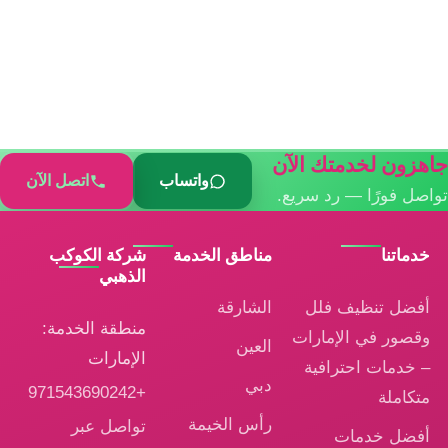
جاهزون لخدمتك الآن
واتساب
اتصل الآن
تواصل فورًا — رد سريع.
خدماتنا
مناطق الخدمة
شركة الكوكب
الذهبي
أفضل تنظيف فلل
الشارقة
منطقة الخدمة:
وقصور في الإمارات
العين
الإمارات
– خدمات احترافية
دبي
+971543690242
متكاملة
رأس الخيمة
تواصل عبر
أفضل خدمات