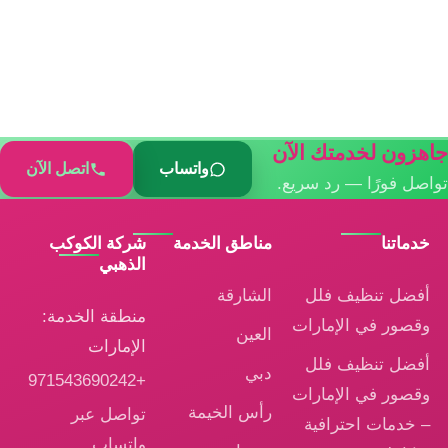
هزون لخدمتك الآن
واتساب
اتصل الآن
اصل فورًا — رد سريع.
خدماتنا
مناطق الخدمة
شركة الكوكب
الذهبي
أفضل تنظيف فلل
الشارقة
منطقة الخدمة:
وقصور في الإمارات
العين
الإمارات
أفضل تنظيف فلل
دبي
+971543690242
وقصور في الإمارات
رأس الخيمة
تواصل عبر
– خدمات احترافية
واتساب