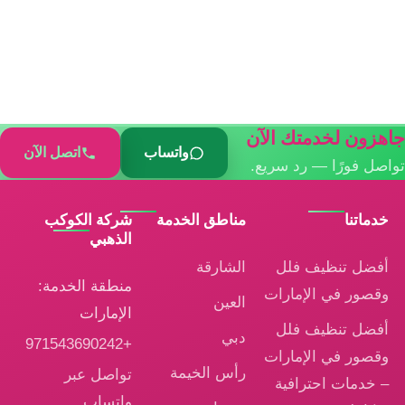
جاهزون لخدمتك الآن
واتساب
اتصل الآن
تواصل فورًا — رد سريع.
خدماتنا
مناطق الخدمة
شركة الكوكب
الذهبي
أفضل تنظيف فلل
الشارقة
منطقة الخدمة:
وقصور في الإمارات
العين
الإمارات
أفضل تنظيف فلل
دبي
+971543690242
وقصور في الإمارات
رأس الخيمة
تواصل عبر
– خدمات احترافية
واتساب