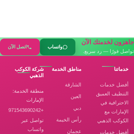
جاهزون لخدمتك الآن
واتساب
اتصل الآن
تواصل فورًا — رد سريع.
خدماتنا
مناطق الخدمة
شركة الكوكب
الذهبي
أفضل خدمات
الشارقة
منطقة الخدمة:
التنظيف العميق
العين
الإمارات
الاحترافية في
دبي
+971543690242
الإمارات مع
رأس الخيمة
تواصل عبر
الكوكب الذهبي
واتساب
عجمان
أفضل خدمات