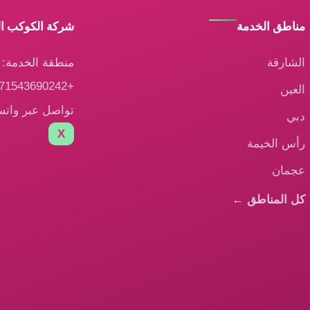
مناطق الخدمة
شركة الكوكب ا
الشارقة
منطقة الخدمة: ا
+971543690242
العين
تواصل عبر وات
دبي
X
رأس الخيمة
عجمان
كل المناطق ←