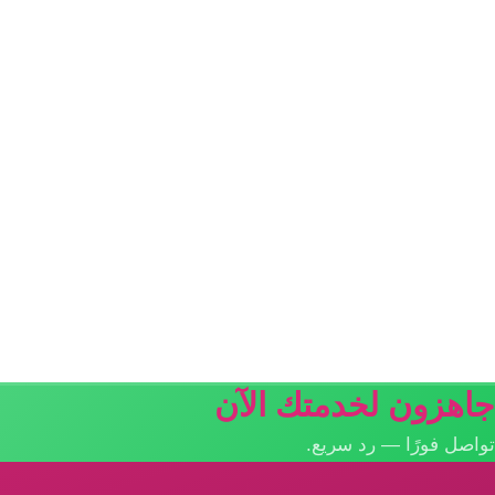
جاهزون لخدمتك الآن
تواصل فورًا — رد سريع.