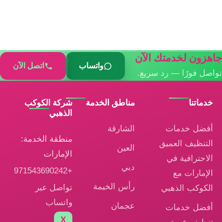
جاهزون لخدمتك الآن
واتساب
اتصل الآن
تواصل فورًا — رد سريع.
خدماتنا
مناطق الخدمة
شركة الكوكب
الذهبي
أفضل خدمات
الشارقة
منطقة الخدمة:
التنظيف العميق
العين
الإمارات
الاحترافية في
دبي
+971543690242
الإمارات مع
رأس الخيمة
تواصل عبر
الكوكب الذهبي
واتساب
عجمان
أفضل خدمات
X