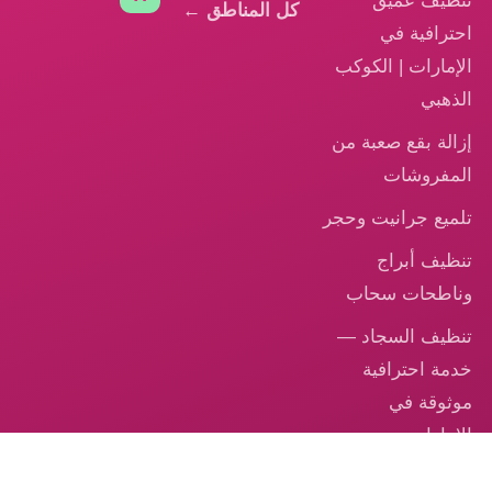
تنظيف عميق
كل المناطق ←
احترافية في
الإمارات | الكوكب
الذهبي
إزالة بقع صعبة من
المفروشات
تلميع جرانيت وحجر
تنظيف أبراج
وناطحات سحاب
تنظيف السجاد —
خدمة احترافية
موثوقة في
الإمارات
تنظيف الكنب –