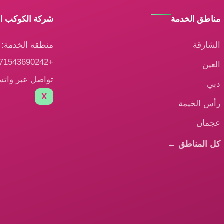
مناطق الخدمة
شركة الكوكب ا
الشارقة
منطقة الخدمة: ا
+971543690242
العين
تواصل عبر وات
دبي
X
رأس الخيمة
عجمان
كل المناطق ←