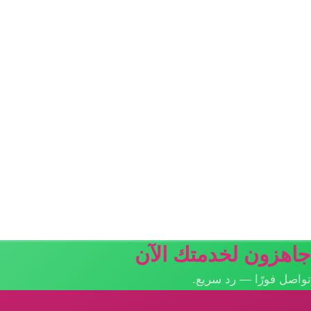
جاهزون لخدمتك الآن
تواصل فورًا — رد سريع.