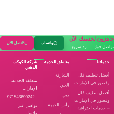
اهزون لخدمتك الآن
واتساب
اتصل الآن
واصل فورًا — رد سريع.
خدماتنا
مناطق الخدمة
شركة الكوكب
الذهبي
أفضل تنظيف فلل
الشارقة
منطقة الخدمة:
وقصور في الإمارات
العين
الإمارات
أفضل تنظيف فلل
دبي
+971543690242
وقصور في الإمارات
رأس الخيمة
تواصل عبر
– خدمات احترافية
واتساب