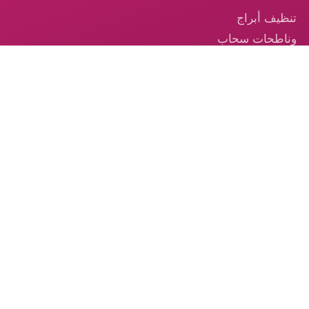
تنظيف أبراج
وناطحات سحاب
في الإمارات
تنظيف السجاد —
خدمة احترافية
موثوقة في
الإمارات
تنظيف الكنب –
الخدمة الموثوقة
من الكوكب الذهبي
© 2026 شركة الكوكب الذهبي — جميع الحقوق محفوظة.