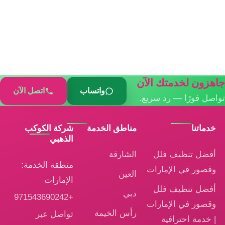
جاهزون لخدمتك الآن
واتساب
اتصل الآن
تواصل فورًا — رد سريع.
خدماتنا
مناطق الخدمة
شركة الكوكب
الذهبي
أفضل تنظيف فلل
الشارقة
منطقة الخدمة:
وقصور في الإمارات
العين
الإمارات
أفضل تنظيف فلل
دبي
+971543690242
وقصور في الإمارات
رأس الخيمة
تواصل عبر
| خدمة احترافية