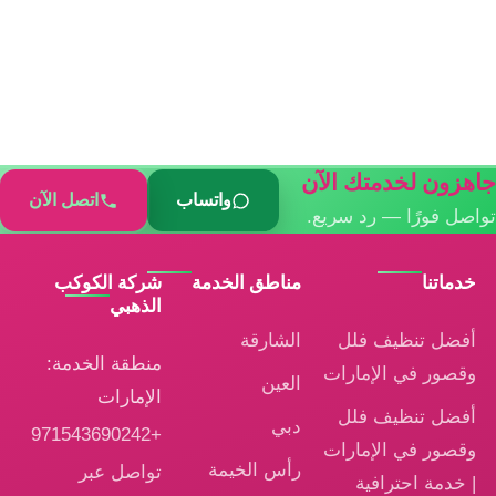
هزون لخدمتك الآن
واتساب
اتصل الآن
اصل فورًا — رد سريع.
خدماتنا
مناطق الخدمة
شركة الكوكب
الذهبي
أفضل تنظيف فلل
الشارقة
منطقة الخدمة:
وقصور في الإمارات
العين
الإمارات
أفضل تنظيف فلل
دبي
+971543690242
وقصور في الإمارات
رأس الخيمة
تواصل عبر
| خدمة احترافية