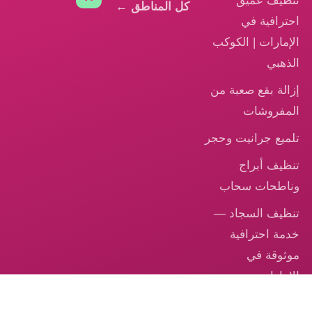
تنظيف عميق
كل المناطق ←
احترافية في
الإمارات | الكوكب
الذهبي
إزالة بقع صعبة من
المفروشات
تلميع جرانيت وحجر
تنظيف أبراج
وناطحات سحاب
تنظيف السجاد —
خدمة احترافية
موثوقة في
الإمارات
تنظيف الكنب –