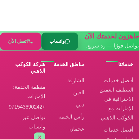
جاهزون لخدمتك الآن
واتساب
اتصل الآن
تواصل فورًا — رد سريع.
خدماتنا
مناطق الخدمة
شركة الكوكب
الذهبي
أفضل خدمات
الشارقة
منطقة الخدمة:
التنظيف العميق
العين
الإمارات
الاحترافية في
دبي
+971543690242
الإمارات مع
رأس الخيمة
تواصل عبر
الكوكب الذهبي
واتساب
عجمان
أفضل خدمات
X