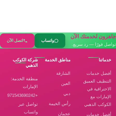
جاهزون لخدمتك الآن
واتساب
اتصل الآن
تواصل فورًا — رد سريع.
خدماتنا
مناطق الخدمة
شركة الكوكب
الذهبي
أفضل خدمات
الشارقة
منطقة الخدمة:
التنظيف العميق
العين
الإمارات
الاحترافية في
دبي
+971543690242
الإمارات مع
رأس الخيمة
تواصل عبر
الكوكب الذهبي
واتساب
عجمان
أفضل خدمات