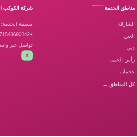
مناطق الخدمة
شركة الكوكب ا
الشارقة
منطقة الخدمة: ا
+971543690242
العين
تواصل عبر وات
دبي
X
رأس الخيمة
عجمان
كل المناطق ←