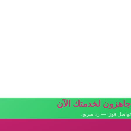
جاهزون لخدمتك الآن
تواصل فورًا — رد سريع.