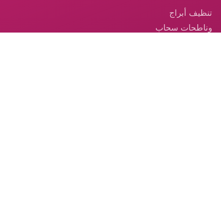
تنظيف أبراج
وناطحات سحاب
في الإمارات
تنظيف السجاد —
خدمة احترافية
موثوقة في
الإمارات
تنظيف الكنب –
الخدمة الموثوقة
من الكوكب الذهبي
© 2026 شركة الكوكب الذهبي — جميع الحقوق محفوظة.