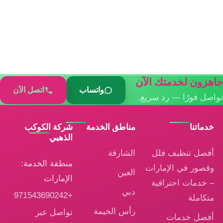
جاهزون لخدمتك الآن
واتساب
اتصل الآن
تواصل فورًا — رد سريع.
خدماتنا
مناطق الخدمة
شركة الكوكب
الذهبي
أفضل تنظيف فلل
الشارقة
منطقة الخدمة:
وقصور في الإمارات
العين
الإمارات
– خدمات احترافية
دبي
+971543690242
متكاملة
رأس الخيمة
تواصل عبر
أفضل خدمات