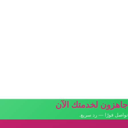
جاهزون لخدمتك الآن
تواصل فورًا — رد سريع.