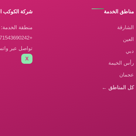
مناطق الخدمة
شركة الكوكب ا
الشارقة
منطقة الخدمة: ا
+971543690242
العين
تواصل عبر وات
دبي
X
رأس الخيمة
عجمان
كل المناطق ←