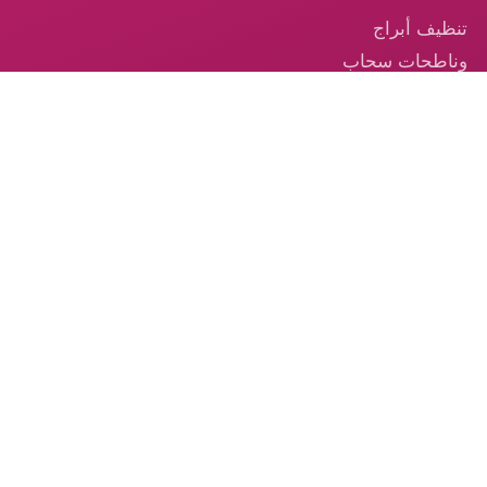
تنظيف أبراج
وناطحات سحاب
في الإمارات
تنظيف السجاد —
خدمة احترافية
موثوقة في
الإمارات
تنظيف الكنب –
الخدمة الموثوقة
من الكوكب الذهبي
© 2026 شركة الكوكب الذهبي — جميع الحقوق محفوظة.