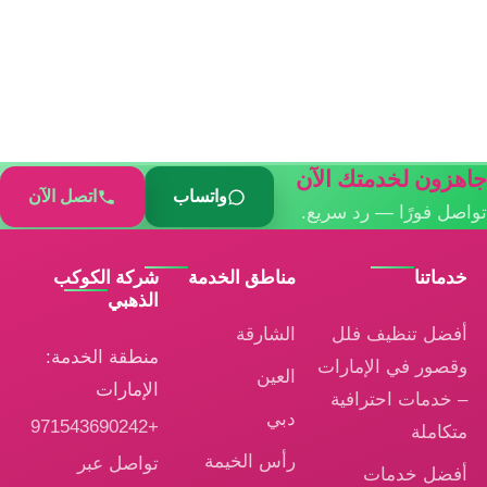
جاهزون لخدمتك الآن
واتساب
اتصل الآن
تواصل فورًا — رد سريع.
خدماتنا
مناطق الخدمة
شركة الكوكب
الذهبي
أفضل تنظيف فلل
الشارقة
منطقة الخدمة:
وقصور في الإمارات
العين
الإمارات
– خدمات احترافية
دبي
+971543690242
متكاملة
رأس الخيمة
تواصل عبر
أفضل خدمات