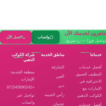
جاهزون لخدمتك الآن
واتساب
اتصل الآن
تواصل فورًا — رد سريع.
خدماتنا
مناطق الخدمة
شركة الكوكب
الذهبي
أفضل خدمات
الشارقة
منطقة الخدمة:
التنظيف العميق
العين
الإمارات
الاحترافية في
دبي
+971543690242
الإمارات مع
رأس الخيمة
تواصل عبر
الكوكب الذهبي
واتساب
عجمان
أفضل خدمات