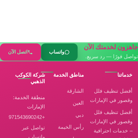
هزون لخدمتك الآن
واتساب
اتصل الآن
اصل فورًا — رد سريع.
خدماتنا
مناطق الخدمة
شركة الكوكب
الذهبي
أفضل تنظيف فلل
الشارقة
منطقة الخدمة:
وقصور في الإمارات
العين
الإمارات
أفضل تنظيف فلل
دبي
+971543690242
وقصور في الإمارات
رأس الخيمة
تواصل عبر
– خدمات احترافية
واتساب