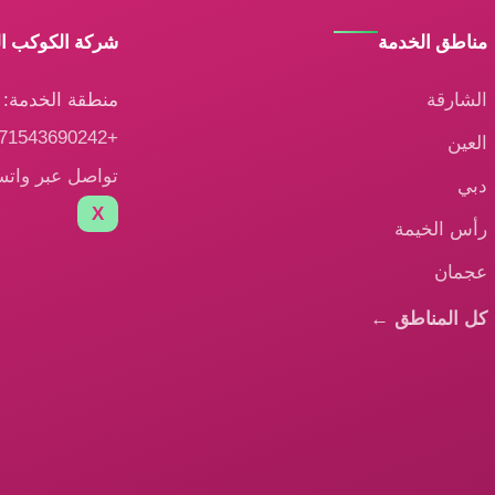
مناطق الخدمة
شركة الكوكب ا
الشارقة
منطقة الخدمة: ا
+971543690242
العين
تواصل عبر وات
دبي
X
رأس الخيمة
عجمان
كل المناطق ←