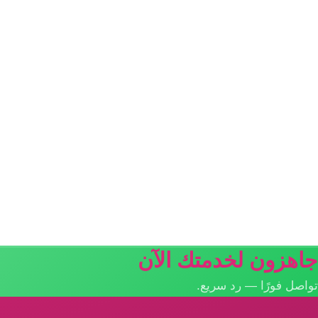
جاهزون لخدمتك الآن
تواصل فورًا — رد سريع.