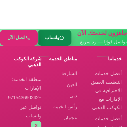
جاهزون لخدمتك الآن
واتساب
اتصل الآن
تواصل فورًا — رد سريع.
خدماتنا
مناطق الخدمة
شركة الكوكب
الذهبي
أفضل خدمات
الشارقة
منطقة الخدمة:
التنظيف العميق
العين
الإمارات
الاحترافية في
دبي
+971543690242
الإمارات مع
رأس الخيمة
تواصل عبر
الكوكب الذهبي
واتساب
عجمان
أفضل خدمات
X