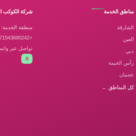
مناطق الخدمة
شركة الكوكب ا
الشارقة
منطقة الخدمة: ا
+971543690242
العين
تواصل عبر وات
دبي
X
رأس الخيمة
عجمان
كل المناطق ←