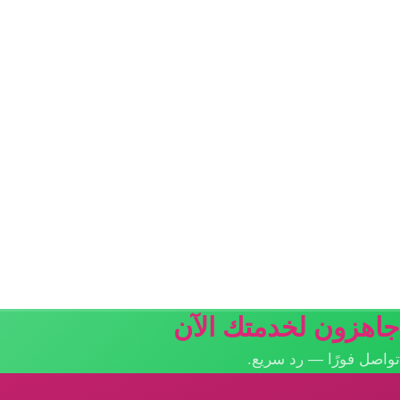
جاهزون لخدمتك الآن
تواصل فورًا — رد سريع.