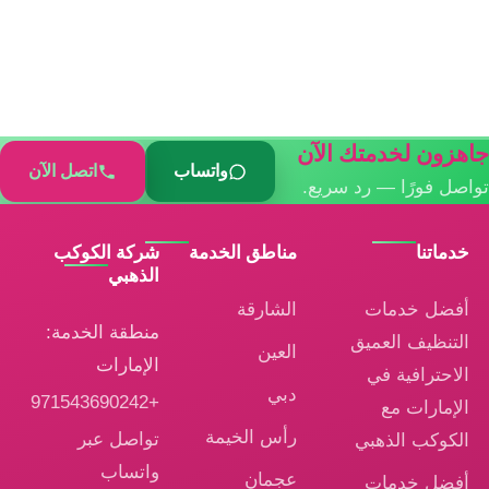
جاهزون لخدمتك الآن
واتساب
اتصل الآن
تواصل فورًا — رد سريع.
خدماتنا
مناطق الخدمة
شركة الكوكب
الذهبي
أفضل خدمات
الشارقة
منطقة الخدمة:
التنظيف العميق
العين
الإمارات
الاحترافية في
دبي
+971543690242
الإمارات مع
رأس الخيمة
تواصل عبر
الكوكب الذهبي
واتساب
عجمان
أفضل خدمات