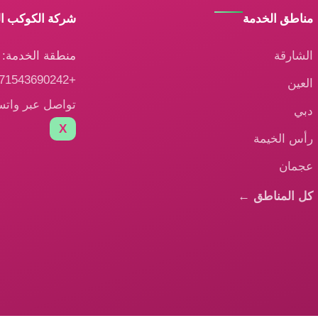
مناطق الخدمة
شركة الكوكب ا
الشارقة
منطقة الخدمة: ا
+971543690242
العين
تواصل عبر وات
دبي
X
رأس الخيمة
عجمان
كل المناطق ←