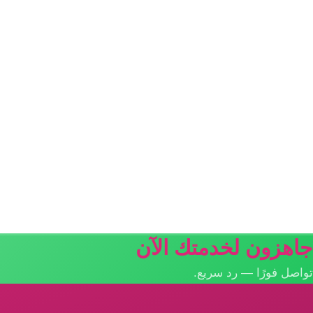
جاهزون لخدمتك الآن
تواصل فورًا — رد سريع.