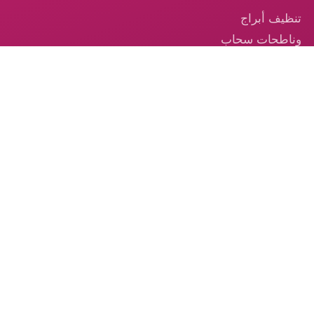
تنظيف أبراج
وناطحات سحاب
في الإمارات
تنظيف السجاد —
خدمة احترافية
موثوقة في
الإمارات
تنظيف الكنب –
الخدمة الموثوقة
من الكوكب الذهبي
© 2026 شركة الكوكب الذهبي — جميع الحقوق محفوظة.