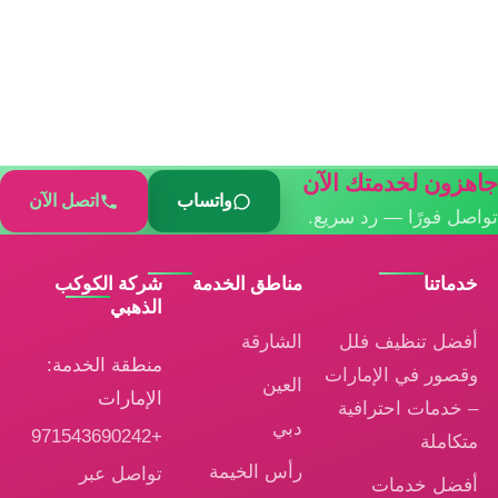
جاهزون لخدمتك الآن
واتساب
اتصل الآن
تواصل فورًا — رد سريع.
خدماتنا
مناطق الخدمة
شركة الكوكب
الذهبي
أفضل تنظيف فلل
الشارقة
منطقة الخدمة:
وقصور في الإمارات
العين
الإمارات
– خدمات احترافية
دبي
+971543690242
متكاملة
رأس الخيمة
تواصل عبر
أفضل خدمات