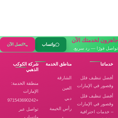
جاهزون لخدمتك الآن
واتساب
اتصل الآن
تواصل فورًا — رد سريع.
خدماتنا
مناطق الخدمة
شركة الكوكب
الذهبي
أفضل تنظيف فلل
الشارقة
منطقة الخدمة:
وقصور في الإمارات
العين
الإمارات
أفضل تنظيف فلل
دبي
+971543690242
وقصور في الإمارات
رأس الخيمة
تواصل عبر
– خدمات احترافية
واتساب