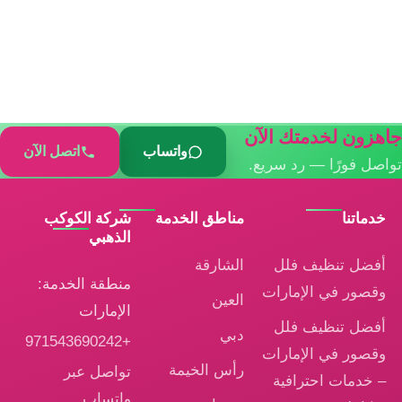
جاهزون لخدمتك الآن
واتساب
اتصل الآن
تواصل فورًا — رد سريع.
خدماتنا
مناطق الخدمة
شركة الكوكب
الذهبي
أفضل تنظيف فلل
الشارقة
منطقة الخدمة:
وقصور في الإمارات
العين
الإمارات
أفضل تنظيف فلل
دبي
+971543690242
وقصور في الإمارات
رأس الخيمة
تواصل عبر
– خدمات احترافية
واتساب