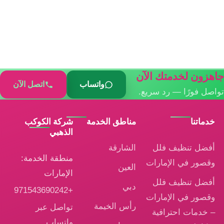
جاهزون لخدمتك الآن
واتساب
اتصل الآن
تواصل فورًا — رد سريع.
خدماتنا
مناطق الخدمة
شركة الكوكب
الذهبي
أفضل تنظيف فلل
الشارقة
منطقة الخدمة:
وقصور في الإمارات
العين
الإمارات
أفضل تنظيف فلل
دبي
+971543690242
وقصور في الإمارات
رأس الخيمة
تواصل عبر
– خدمات احترافية
واتساب