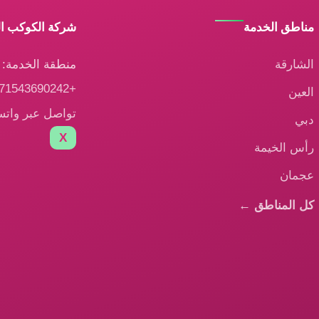
مناطق الخدمة
شركة الكوكب ا
الشارقة
منطقة الخدمة: ا
+971543690242
العين
تواصل عبر وات
دبي
X
رأس الخيمة
عجمان
كل المناطق ←