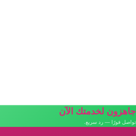
جاهزون لخدمتك الآن
تواصل فورًا — رد سريع.