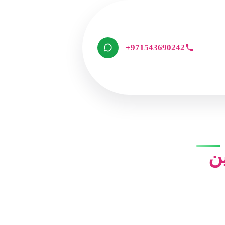
+971543690242
ن