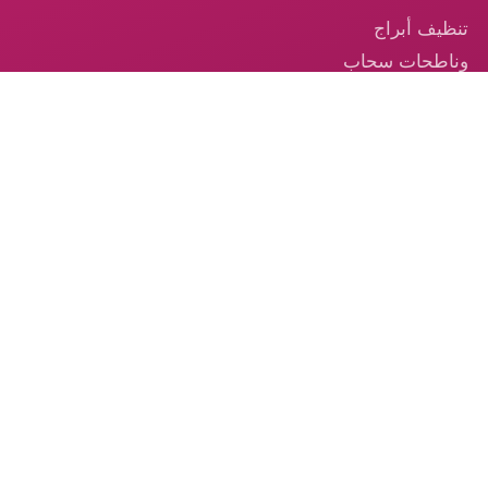
تنظيف أبراج
وناطحات سحاب
في الإمارات
تنظيف السجاد —
خدمة احترافية
موثوقة في
الإمارات
تنظيف الكنب –
الخدمة الموثوقة
من الكوكب الذهبي
© 2026 شركة الكوكب الذهبي — جميع الحقوق محفوظة.