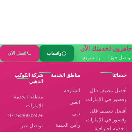
جاهزون لخدمتك الآن
واتساب
اتصل الآن
تواصل فورًا — رد سريع.
خدماتنا
مناطق الخدمة
شركة الكوكب
الذهبي
أفضل تنظيف فلل
الشارقة
منطقة الخدمة:
وقصور في الإمارات
العين
الإمارات
أفضل تنظيف فلل
دبي
+971543690242
وقصور في الإمارات
رأس الخيمة
تواصل عبر
| خدمة احترافية