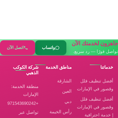
هزون لخدمتك الآن
واتساب
اتصل الآن
اصل فورًا — رد سريع.
خدماتنا
مناطق الخدمة
شركة الكوكب
الذهبي
أفضل تنظيف فلل
الشارقة
منطقة الخدمة:
وقصور في الإمارات
العين
الإمارات
أفضل تنظيف فلل
دبي
+971543690242
وقصور في الإمارات
رأس الخيمة
تواصل عبر
| خدمة احترافية