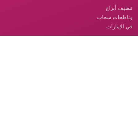
تنظيف أبراج
وناطحات سحاب
في الإمارات
تنظيف السجاد —
خدمة احترافية
موثوقة في
الإمارات
تنظيف الكنب –
الخدمة الموثوقة
من الكوكب الذهبي
© 2026 شركة الكوكب الذهبي — جميع الحقوق محفوظة.