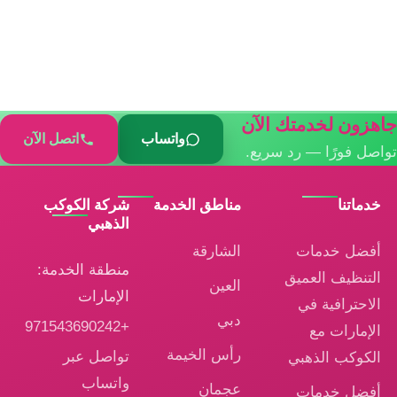
جاهزون لخدمتك الآن
واتساب
اتصل الآن
تواصل فورًا — رد سريع.
خدماتنا
مناطق الخدمة
شركة الكوكب
الذهبي
أفضل خدمات
الشارقة
منطقة الخدمة:
التنظيف العميق
العين
الإمارات
الاحترافية في
دبي
+971543690242
الإمارات مع
رأس الخيمة
تواصل عبر
الكوكب الذهبي
واتساب
عجمان
أفضل خدمات