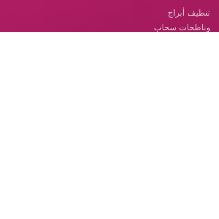
تنظيف أبراج
وناطحات سحاب
في الإمارات
تنظيف السجاد —
خدمة احترافية
موثوقة في
الإمارات
تنظيف الكنب –
الخدمة الموثوقة
من الكوكب الذهبي
© 2026 شركة الكوكب الذهبي — جميع الحقوق محفوظة.