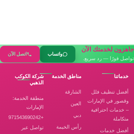
جاهزون لخدمتك الآن
واتساب
اتصل الآن
تواصل فورًا — رد سريع.
خدماتنا
مناطق الخدمة
شركة الكوكب
الذهبي
أفضل تنظيف فلل
الشارقة
منطقة الخدمة:
وقصور في الإمارات
العين
الإمارات
– خدمات احترافية
دبي
+971543690242
متكاملة
رأس الخيمة
تواصل عبر
أفضل خدمات