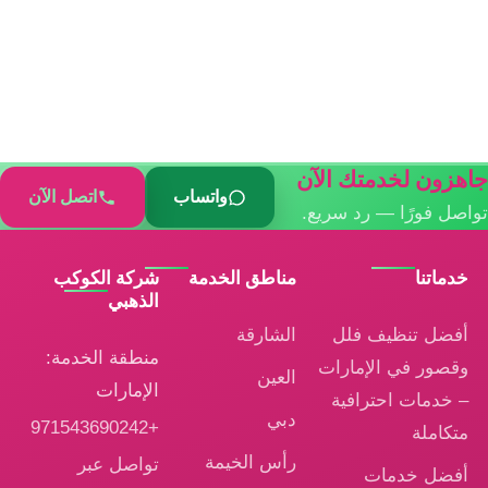
هزون لخدمتك الآن
واتساب
اتصل الآن
اصل فورًا — رد سريع.
خدماتنا
مناطق الخدمة
شركة الكوكب
الذهبي
أفضل تنظيف فلل
الشارقة
منطقة الخدمة:
وقصور في الإمارات
العين
الإمارات
– خدمات احترافية
دبي
+971543690242
متكاملة
رأس الخيمة
تواصل عبر
أفضل خدمات