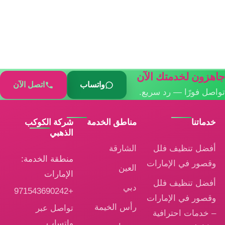
جاهزون لخدمتك الآن
واتساب
اتصل الآن
تواصل فورًا — رد سريع.
خدماتنا
مناطق الخدمة
شركة الكوكب
الذهبي
أفضل تنظيف فلل
الشارقة
منطقة الخدمة:
وقصور في الإمارات
العين
الإمارات
أفضل تنظيف فلل
دبي
+971543690242
وقصور في الإمارات
رأس الخيمة
تواصل عبر
– خدمات احترافية
واتساب