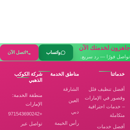
جاهزون لخدمتك الآن
واتساب
اتصل الآن
تواصل فورًا — رد سريع.
خدماتنا
مناطق الخدمة
شركة الكوكب
الذهبي
أفضل تنظيف فلل
الشارقة
منطقة الخدمة:
وقصور في الإمارات
العين
الإمارات
– خدمات احترافية
دبي
+971543690242
متكاملة
رأس الخيمة
تواصل عبر
أفضل خدمات