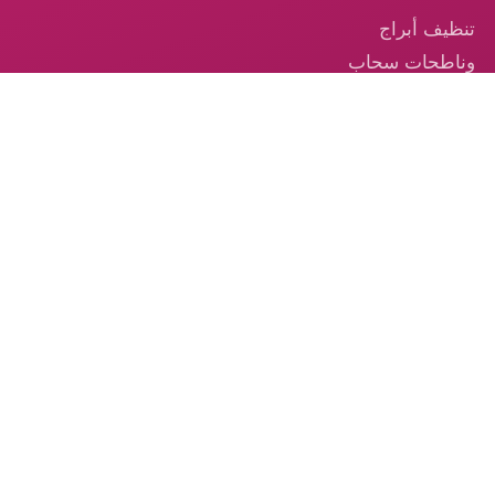
تنظيف أبراج
وناطحات سحاب
في الإمارات
تنظيف السجاد —
خدمة احترافية
موثوقة في
الإمارات
تنظيف الكنب –
الخدمة الموثوقة
من الكوكب الذهبي
© 2026 شركة الكوكب الذهبي — جميع الحقوق محفوظة.